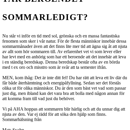
SOMMARLEDIGT?
Nu står vi inför en tid med sol, grönska och en massa fantastiska
fenomen som sker i vår natur. För de flesta människor innebär dessa
sommarmånader även att det finns lite mer tid att ägna sig åt att njuta
av allt som hör sommaren till. Av erfarenhet vet vi som lever eller
har levt med en anhörig som har ett beroende att det innebär att leva
i en ständig beredskap. Denna beredskap består ofta av en börda
med t ex oro och misstro som är svår att ta semester ifrån.
MEN, kom ihåg: Det är inte ditt fel! Du har rätt att leva ett liv där du
får både återhämtning och energipåfyllning. Sedan ser det förstås
olika ut för olika människor. Du är den som bäst vet vad som passar
just dig, men ibland kan det vara bra att bolla med någon annan för
att komma fram till vad just du behöver.
Vi på AHA hoppas att sommaren blir härlig och att du unnar dig att
njuta av den. Var ej rädd för att söka den hjälp som finns.
Sommarhälsning från
Mats Svahn