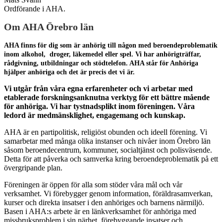
Ordförande i AHA.
Om AHA Örebro län
AHA finns för dig som är anhörig till någon med beroendeproblematik
inom alkohol, droger, läkemedel eller spel. Vi har anhörigträffar,
rådgivning, utbildningar och stödtelefon. AHA står för Anhöriga
hjälper anhöriga och det är precis det vi är.
Vi utgår från våra egna erfarenheter och vi arbetar med
etablerade forskningsanknutna verktyg för ett bättre mående
för anhöriga. Vi har tystnadsplikt inom föreningen. Våra
ledord är medmänsklighet, engagemang och kunskap.
AHA är en partipolitisk, religiöst obunden och ideell förening. Vi
samarbetar med många olika instanser och nivåer inom Örebro län
såsom beroendecentrum, kommuner, socialtjänst och polisväsende.
Detta för att påverka och samverka kring beroendeproblematik på ett
övergripande plan.
Föreningen är öppen för alla som stöder våra mål och vår
verksamhet. Vi förebygger genom information, föräldrasamverkan,
kurser och direkta insatser i den anhöriges och barnens närmiljö.
Basen i AHA:s arbete är en länkverksamhet för anhöriga med
missbruksproblem i sin närhet, förebyggande insatser och