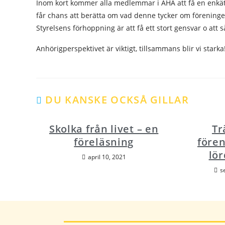
Inom kort kommer alla medlemmar i AHA att få en enkät s
får chans att berätta om vad denne tycker om föreningen
Styrelsens förhoppning är att få ett stort gensvar o a
Anhörigperspektivet är viktigt, tillsammans blir vi starka
DU KANSKE OCKSÅ GILLAR
Skolka från livet – en
Tr
föreläsning
före
lör
april 10, 2021
s