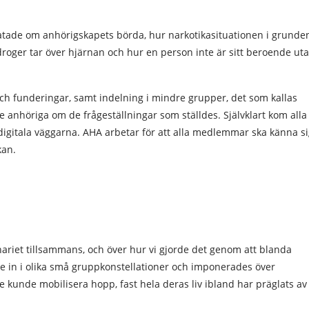
ratade om anhörigskapets börda, hur narkotikasituationen i grunde
droger tar över hjärnan och hur en person inte är sitt beroende ut
och funderingar, samt indelning i mindre grupper, det som kallas
 anhöriga om de frågeställningar som ställdes. Självklart kom alla
igitala väggarna. AHA arbetar för att alla medlemmar ska känna s
kan.
nariet tillsammans, och över hur vi gjorde det genom att blanda
e in i olika små gruppkonstellationer och imponerades över
kunde mobilisera hopp, fast hela deras liv ibland har präglats av