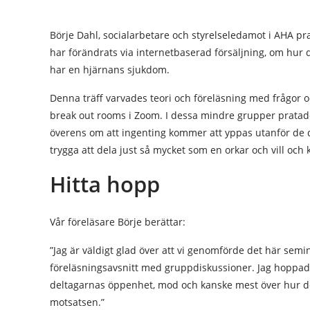
Börje Dahl, socialarbetare och styrelseledamot i AHA p
har förändrats via internetbaserad försäljning, om hur 
har en hjärnans sjukdom.
Denna träff varvades teori och föreläsning med frågor 
break out rooms i Zoom. I dessa mindre grupper pratade
överens om att ingenting kommer att yppas utanför de d
trygga att dela just så mycket som en orkar och vill och 
Hitta hopp
Vår föreläsare Börje berättar:
”Jag är väldigt glad över att vi genomförde det här semi
föreläsningsavsnitt med gruppdiskussioner. Jag hoppad
deltagarnas öppenhet, mod och kanske mest över hur de 
motsatsen.”