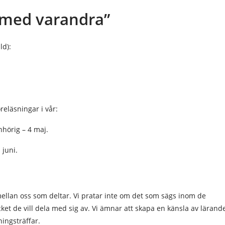
r med varandra”
ld):
eläsningar i vår:
hörig – 4 maj.
juni.
llan oss som deltar. Vi pratar inte om det som sägs inom de
ycket de vill dela med sig av. Vi ämnar att skapa en känsla av lärande
ingsträffar.