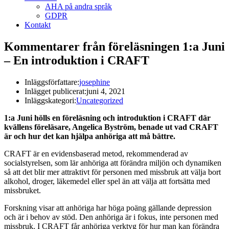
AHA på andra språk
GDPR
Kontakt
Kommentarer från föreläsningen 1:a Juni
– En introduktion i CRAFT
Inläggsförfattare:
josephine
Inlägget publicerat:
juni 4, 2021
Inläggskategori:
Uncategorized
1:a Juni hölls en föreläsning och introduktion i CRAFT där
kvällens föreläsare, Angelica Byström, benade ut vad CRAFT
är och hur det kan hjälpa anhöriga att må bättre.
CRAFT är en evidensbaserad metod, rekommenderad av
socialstyrelsen, som lär anhöriga att förändra miljön och dynamiken
så att det blir mer attraktivt för personen med missbruk att välja bort
alkohol, droger, läkemedel eller spel än att välja att fortsätta med
missbruket.
Forskning visar att anhöriga har höga poäng gällande depression
och är i behov av stöd. Den anhöriga är i fokus, inte personen med
missbruk. I CRAFT får anhöriga verktyg för hur man kan förändra