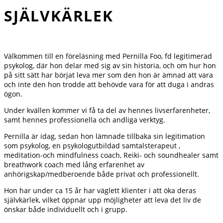
SJÄLVKÄRLEK
Välkommen till en föreläsning med Pernilla Foo, fd legitimerad
psykolog, där hon delar med sig av sin historia, och om hur hon
på sitt sätt har börjat leva mer som den hon är ämnad att vara
och inte den hon trodde att behövde vara för att duga i andras
ögon.
Under kvällen kommer vi få ta del av hennes livserfarenheter,
samt hennes professionella och andliga verktyg.
Pernilla är idag, sedan hon lämnade tillbaka sin legitimation
som psykolog, en psykologutbildad samtalsterapeut ,
meditation-och mindfulness coach, Reiki- och soundhealer samt
breathwork coach med lång erfarenhet av
anhörigskap/medberoende både privat och professionellt.
Hon har under ca 15 år har väglett klienter i att öka deras
självkärlek, vilket öppnar upp möjligheter att leva det liv de
önskar både individuellt och i grupp.