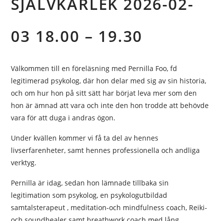
SJÄLVKÄRLEK 2026-02-
03 18.00 – 19.30
Välkommen till en föreläsning med Pernilla Foo, fd
legitimerad psykolog, där hon delar med sig av sin historia,
och om hur hon på sitt sätt har börjat leva mer som den
hon är ämnad att vara och inte den hon trodde att behövde
vara för att duga i andras ögon.
Under kvällen kommer vi få ta del av hennes
livserfarenheter, samt hennes professionella och andliga
verktyg.
Pernilla är idag, sedan hon lämnade tillbaka sin
legitimation som psykolog, en psykologutbildad
samtalsterapeut , meditation-och mindfulness coach, Reiki-
och soundhealer samt breathwork coach med lång