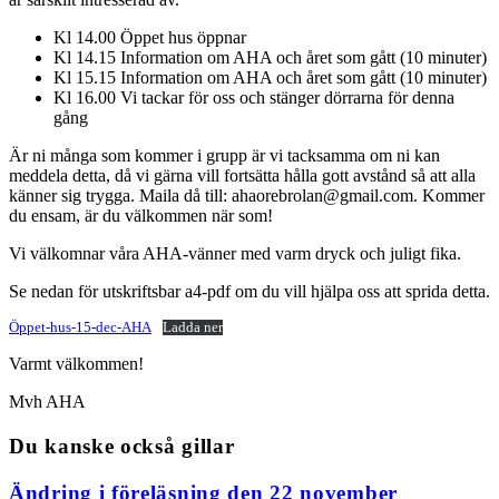
Kl 14.00 Öppet hus öppnar
Kl 14.15 Information om AHA och året som gått (10 minuter)
Kl 15.15 Information om AHA och året som gått (10 minuter)
Kl 16.00 Vi tackar för oss och stänger dörrarna för denna
gång
Är ni många som kommer i grupp är vi tacksamma om ni kan
meddela detta, då vi gärna vill fortsätta hålla gott avstånd så att alla
känner sig trygga. Maila då till: ahaorebrolan@gmail.com. Kommer
du ensam, är du välkommen när som!
Vi välkomnar våra AHA-vänner med varm dryck och juligt fika.
Se nedan för utskriftsbar a4-pdf om du vill hjälpa oss att sprida detta.
Öppet-hus-15-dec-AHA
Ladda ner
Varmt välkommen!
Mvh AHA
Du kanske också gillar
Ändring i föreläsning den 22 november